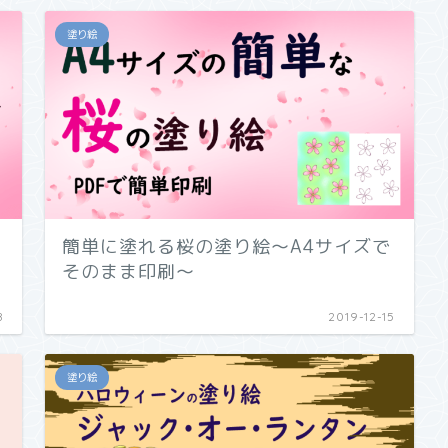
塗り絵
簡単に塗れる桜の塗り絵～A4サイズで
そのまま印刷～
8
2019-12-15
塗り絵